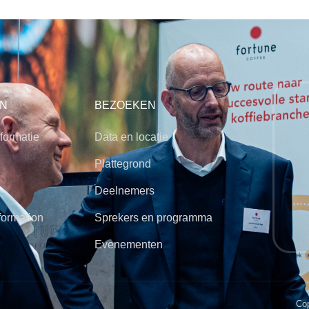
N
BEZOEKEN
formatie
Data en locatie
Plattegrond
Deelnemers
formation
Sprekers en programma
Evenementen
Cop