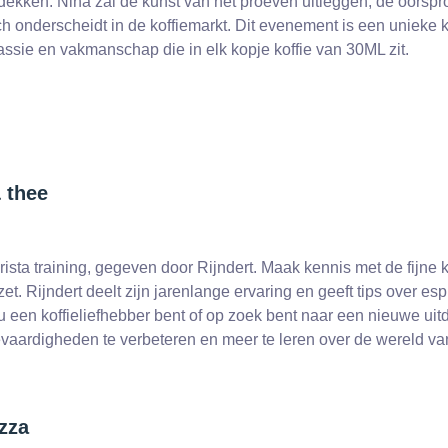
dekken. Nina zal de kunst van het proeven uitleggen, de oorspro
ich onderscheidt in de koffiemarkt. Dit evenement is een unieke
assie en vakmanschap die in elk kopje koffie van 30ML zit.
& thee
arista training, gegeven door Rijndert. Maak kennis met de fijne
 zet. Rijndert deelt zijn jarenlange ervaring en geeft tips over 
nu een koffieliefhebber bent of op zoek bent naar een nieuwe ui
evaardigheden te verbeteren en meer te leren over de wereld va
zza