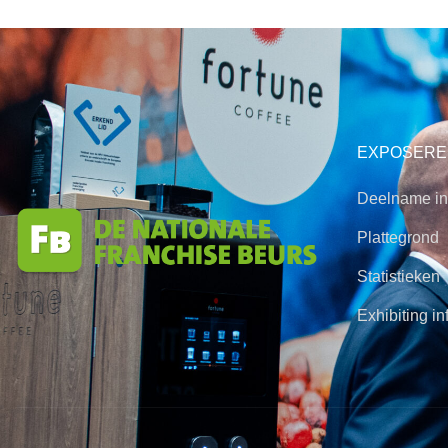
EXPOSERE
Deelname in
Plattegrond
Statistieken
Exhibiting in