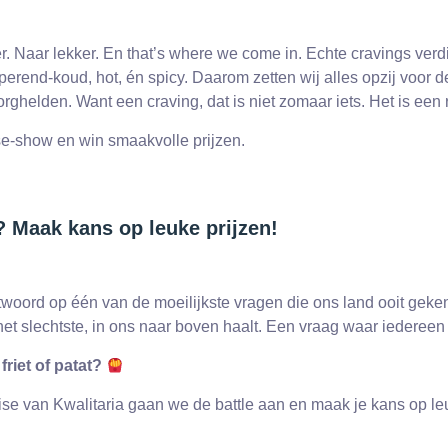
r. Naar lekker. En that’s where we come in. Echte cravings verd
perend-koud, hot, én spicy. Daarom zetten wij alles opzij voor d
rghelden. Want een craving, dat is niet zomaar iets. Het is een 
ise-show en win smaakvolle prijzen.
 Maak kans op leuke prijzen!
 antwoord op één van de moeilijkste vragen die ons land ooit gek
het slechtste, in ons naar boven haalt. Een vraag waar iedereen
friet of patat?
ise van Kwalitaria gaan we de battle aan en maak je kans op leuk