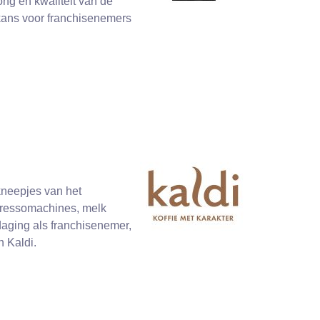
ng en kwaliteit van de
 kans voor franchisenemers
 kneepjes van het
espressomachines, melk
tdaging als franchisenemer,
n Kaldi.