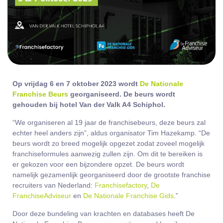
Op vrijdag 6 en 7 oktober 2023 wordt
De Nationale
Franchise Beurs
georganiseerd. De beurs wordt
gehouden bij hotel Van der Valk A4 Schiphol.
“We organiseren al 19 jaar de franchisebeurs, deze beurs zal
echter heel anders zijn”, aldus organisator Tim Hazekamp. “De
beurs wordt zo breed mogelijk opgezet zodat zoveel mogelijk
franchiseformules aanwezig zullen zijn. Om dit te bereiken is
er gekozen voor een bijzondere opzet. De beurs wordt
namelijk gezamenlijk georganiseerd door de grootste franchise
recruiters van Nederland:
Franchisefactory
,
De
FranchiseAdviseur
en
De Nationale Franchise Gids
.”
Door deze bundeling van krachten en databases heeft De