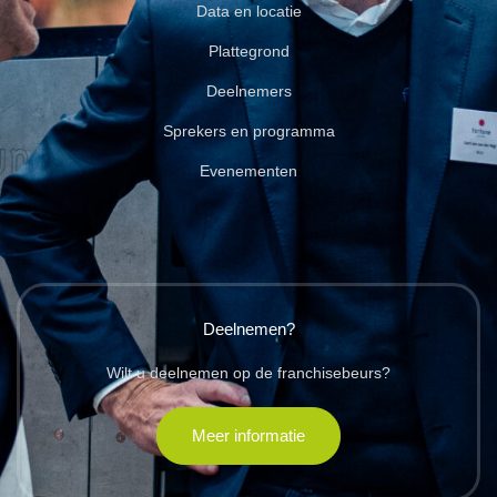
Data en locatie
Plattegrond
Deelnemers
Sprekers en programma
Evenementen
Deelnemen?
Wilt u deelnemen op de franchisebeurs?
Meer informatie