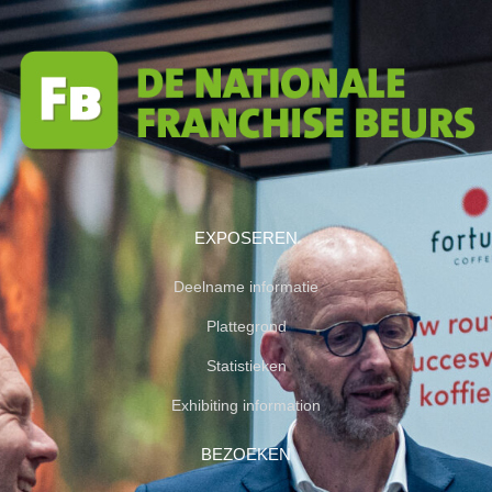
EXPOSEREN
Deelname informatie
Plattegrond
Statistieken
Exhibiting information
BEZOEKEN