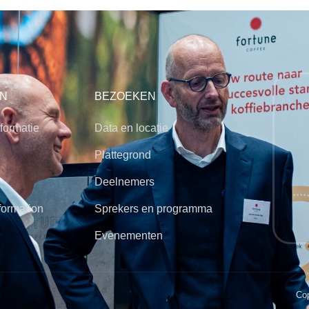
N
BEZOEKEN
formatie
Data en locatie
Plattegrond
Deelnemers
formation
Sprekers en programma
Evenementen
Cop