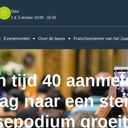
Data:
2 & 3 oktober 10:00 - 16:00
Evenementen
Over de beurs
Franchisenemer van het Jaa
n tijd 40 aanmel
ag naar een ste
sepodium groeit