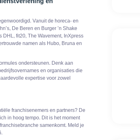
dienstverlening en
egenwoordigd. Vanuit de horeca- en
hn’s, De Beren en Burger ’n Shake
ls DHL, fit20, The Wavement, InXpress
vertrouwde namen als Hubo, Bruna en
 -formules ondersteunen. Denk aan
 bedrijfsovernames en organisaties die
waardevolle expertise voor zowel
entiële franchisenemers en partners? De
zich in hoog tempo. Dit is het moment
e franchisebranche samenkomt. Meld je
6.