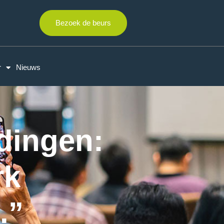
Bezoek de beurs
r
Nieuws
dingen:
rk
.”