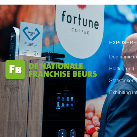
EXPOSERE
Deelname in
Plattegrond
Statistieken
Exhibiting in