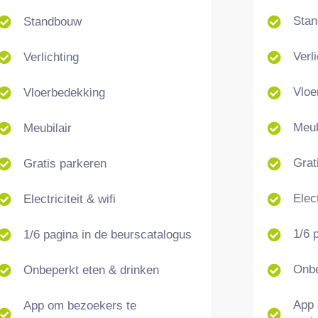
Sta
Standbouw
Verl
Verlichting
Vloe
Vloerbedekking
Meub
Meubilair
Grat
Gratis parkeren
Elect
Electriciteit & wifi
1/6 
1/6 pagina in de beurscatalogus
Onbe
Onbeperkt eten & drinken
App 
App om bezoekers te