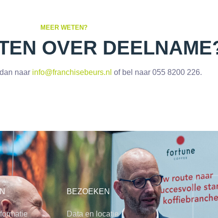
MEER WETEN?
TEN OVER DEELNAME
 dan naar
info@franchisebeurs.nl
of bel naar 055 8200 226.
N
BEZOEKEN
formatie
Data en locatie