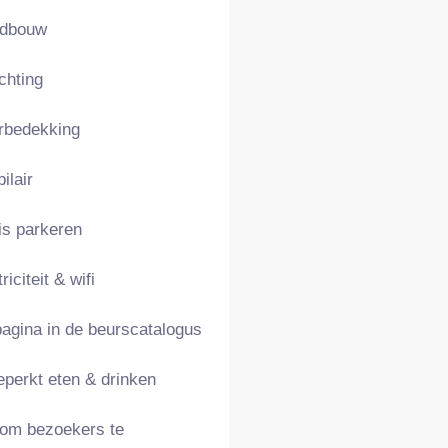
ndbouw
ichting
rbedekking
ilair
is parkeren
riciteit & wifi
pagina in de beurscatalogus
perkt eten & drinken
om bezoekers te