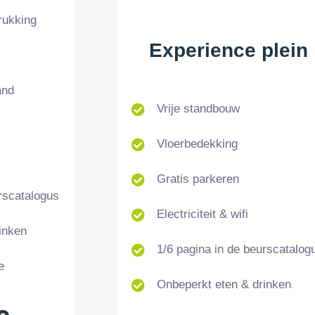
rukking
Experience plein
and
Vrije standbouw
Vloerbedekking
Gratis parkeren
rscatalogus
Electriciteit & wifi
inken
1/6 pagina in de beurscatalog
e
Onbeperkt eten & drinken