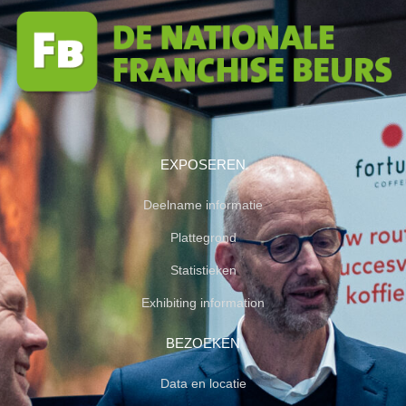
EXPOSEREN
Deelname informatie
Plattegrond
Statistieken
Exhibiting information
BEZOEKEN
Data en locatie